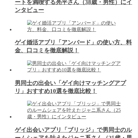
ートを満喫する亮平さん（38歳・男性）にイ
ンタビュー
ゲイ婚活アプリ「アンバード」の使い方、料
金、口コミを徹底解説！
男同士の出会い「ゲイ向けマッチングアプ
リ」おすすめ10選を徹底比較！
ゲイ出会いアプリ「ブリッジ」で男同士のル
ームシェアを叶えたジャニ系さん（25歳・男